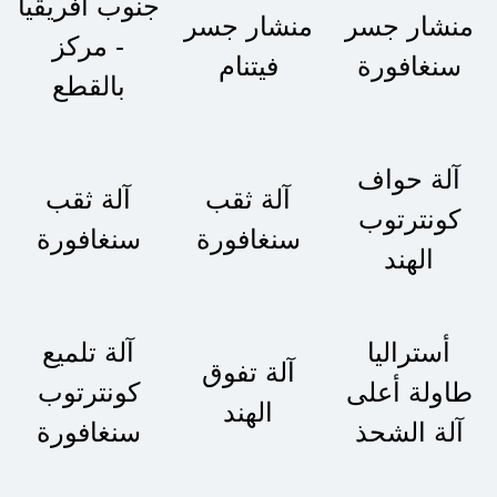
جنوب أفريقيا
منشار جسر
منشار جسر
- مركز
سنغافورة
فيتنام
بالقطع
آلة حواف
آلة ثقب
آلة ثقب
كونترتوب
سنغافورة
سنغافورة
الهند
أستراليا
آلة تلميع
آلة تفوق
طاولة أعلى
كونترتوب
الهند
آلة الشحذ
سنغافورة