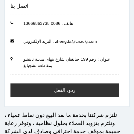
اتصل بنا
هاتف : 0086 13666863738
البريد الإلكتروني : zhengda@cnzdkj.com
عنوان：رقم 199 جيانغنان شارع ينهاى مدينة تايتشو
بمقاطعة تشجيانغ
ردود الفعل
تلتزم شركتنا بخدمة ما بعد البيع دون نقاط عمياء ،
وتلتزم بتزويد العملاء بحلول نظامية ، وتوفر رعاية
حميمة بموقف خدمة احترافي وصادق.
لدى الشركة