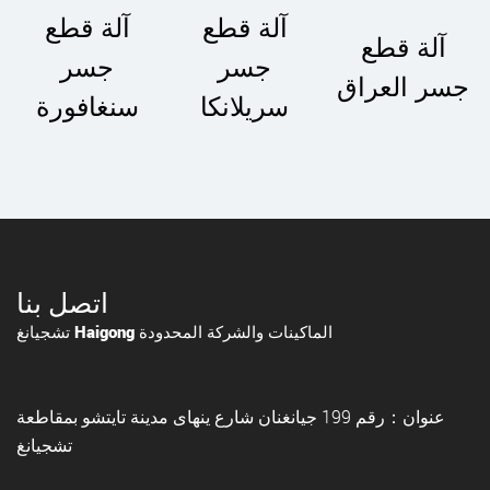
آلة قطع
آلة قطع
آلة قطع
جسر
جسر
جسر العراق
سريلانكا
سنغافورة
اتصل بنا
تشجيانغ Haigong الماكينات والشركة المحدودة
عنوان：رقم 199 جيانغنان شارع ينهاى مدينة تايتشو بمقاطعة
تشجيانغ