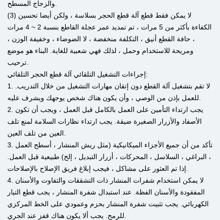
والزجاج المسطح.
(3) لا يمكن فقط قطع آلة قطع الحجر بسلاسة ، ولكن أيضا تحسين
الكفاءة بأكثر من 5 مرات ، تم تمديد عمر عجلة القاطع بنسبة 2 ~ 4 مرات
، حافة القطع أنيق ، التكلفة منخفضة ، لا الضوضاء ، وخفيفة الوزن ،
ومريحة للاستخدام وحمل ، لذلك فهي شعبية للغاية. البناء هو موضع
ترحيب.
إجراءات التشغيل التلقائي آلة قطع الحجر التلقائي:
1. لا تقم بتشغيل آلة القطع دون إتقان مهارات التشغيل من خلال التدريب.
للعمل بإذن من الوصي ، وأن يكون هناك شخص يوجهك ويشرف عليه.
2. يجب ارتداء التأمين على العمل بالكامل قبل العمل ، ويجب أن تكون
الأصفاد والأزرار الصغيرة ضيقة. يجب ارتداء نظارات السلامة لمنع تلف
العين من تلف العين.
3. تأكد من أن جميع الأجزاء الميكانيكية (مثل ريش المنشار ، أسطح العمل
، البراغي ، السلاسل ، المحركات ، أزرار التبديل ، إلخ) طبيعية قبل العمل.
إذا تم العثور على مشاكل ، فيجب إبلاغ فريق الإصلاح بالإصلاحات.
4. لا يمكن استخدام شفرات المنشار ذات التشققات والتفاوت والأسنان
المفقودة والأسنان الفظة. عند استبدال شفرة المنشار ، يجب قطع التيار
الكهربائي. يجب تثبيت شفرة المنشار بحزم وعمودي على الخط المركزي
للرمح. يجب ألا يكون هناك قفز عند الجري.