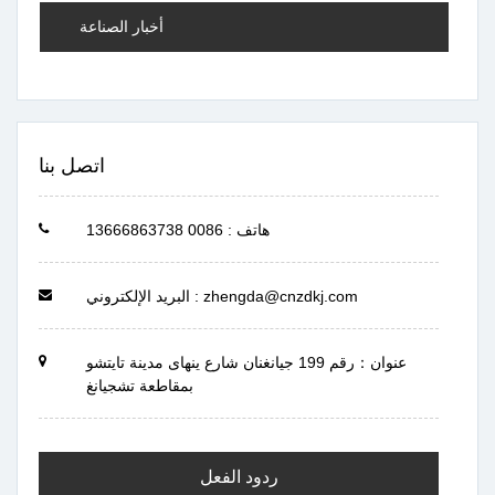
أخبار الصناعة
اتصل بنا
هاتف : 0086 13666863738
البريد الإلكتروني : zhengda@cnzdkj.com
عنوان：رقم 199 جيانغنان شارع ينهاى مدينة تايتشو
بمقاطعة تشجيانغ
ردود الفعل