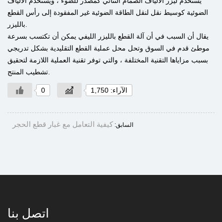
يستخدم ليزر الألياف الصمام الثنائي كمصدر للضوء ، ويستخدم الألياف
الضوئية كوسيط نقل لنقل الطاقة الضوئية غير المفقودة إلى رأس القطع
بالليزر.
يقال أن السبب في أن آلة القطع بالليزر الليفي يمكن أن تكتسب بسرعة
موطئ قدم في السوق وتحل محل عملية القطع التقليدية بشكل تدريجي
بسبب مزاياها التقنية المختلفة ، والتي توفر تقنية العملية اللازمة لتحقيق
تشطيب المنتج.
الآراء: 1,750
0
كيفية التعامل مع غبار قطع الحجر
السابق:
اتصل بنا