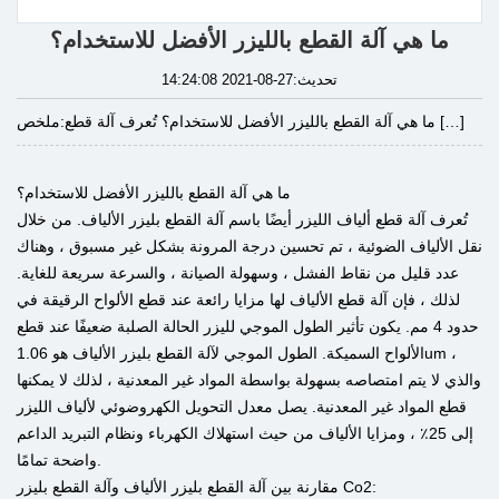
ما هي آلة القطع بالليزر الأفضل للاستخدام؟
تحديث:27-08-2021 14:24:08
ما هي آلة القطع بالليزر الأفضل للاستخدام؟ تُعرف آلة قطع […]
ملخص:
ما هي آلة القطع بالليزر الأفضل للاستخدام؟
تُعرف آلة قطع ألياف الليزر أيضًا باسم آلة القطع بليزر الألياف. من خلال
نقل الألياف الضوئية ، تم تحسين درجة المرونة بشكل غير مسبوق ، وهناك
عدد قليل من نقاط الفشل ، وسهولة الصيانة ، والسرعة سريعة للغاية.
لذلك ، فإن آلة قطع الألياف لها مزايا رائعة عند قطع الألواح الرقيقة في
حدود 4 مم. يكون تأثير الطول الموجي لليزر الحالة الصلبة ضعيفًا عند قطع
الألواح السميكة. الطول الموجي لآلة القطع بليزر الألياف هو 1.06um ،
والذي لا يتم امتصاصه بسهولة بواسطة المواد غير المعدنية ، لذلك لا يمكنها
قطع المواد غير المعدنية. يصل معدل التحويل الكهروضوئي لألياف الليزر
إلى 25٪ ، ومزايا الألياف من حيث استهلاك الكهرباء ونظام التبريد الداعم
واضحة تمامًا.
مقارنة بين آلة القطع بليزر الألياف وآلة القطع بليزر Co2: