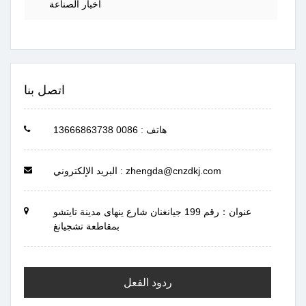
أخبار الصناعة
اتصل بنا
هاتف : 0086 13666863738
البريد الإلكتروني : zhengda@cnzdkj.com
عنوان：رقم 199 جيانغنان شارع ينهاى مدينة تايتشو
بمقاطعة تشجيانغ
ردود الفعل