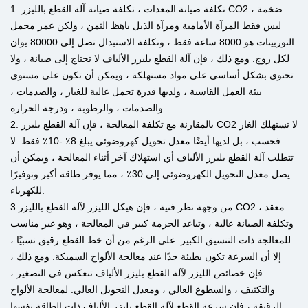
1. تكلفة صيانة المعدات ، تكلفة صيانة آلة القطع بالليزر CO2 ضخمة ،
ليس فقط المرآة الأمامية ومرآة الذيل باهظ الثمن ، ولكن عمر محمل
التوربينات هو 8000 ساعة فقط ، وتكلفة الاستبدال تصل إلى 80000 يوان
لكل زوج. ومع ذلك ، فإن آلة القطع بليزر الألياف لا تحتاج إلى صيانة ، ولا
تحتوي بشكل أساسي على مواد مستهلكة ، ويمكن أن تكون على مستوى
بيئة العمل القاسية ، ولديها قدرة تحمل عالية للغبار ، والصدمات ،
والصدمات ، والرطوبة ، ودرجة الحرارة.
2. بالمقارنة مع تكلفة المعالجة ، فإن آلة القطع بليزر CO2 لا تستهلك الغاز
فحسب ، بل لديها أيضًا معدل تحويل كهروضوئي يبلغ 8٪ -10٪ فقط. لا
تتطلب آلة القطع بليزر الألياف أي استهلاك آخر أثناء المعالجة ، ويمكن أن
يصل معدل التحويل الكهروضوئي إلى 30٪ ، مما يوفر طاقة أكبر وتوفيرًا
للكهرباء.
3 من وجهة نظر فنية ، فإن هيكل الليزر لآلة القطع بالليزر CO2 معقد ،
وتكلفة الصيانة عالية ، وتباعد الحزمة كبير في المعالجة ، وهو غير مناسب
للمعالجة ذات التنسيق الكبير. على الرغم من أن خط القطع رقيق نسبيًا ،
إلا أن السرعة تكون بطيئة جدًا عند معالجة الألواح السميكة. ومع ذلك ،
فإن خصائص الليزر لآلة القطع بليزر الألياف تنعكس في التصغير ،
والتكثيف ، والسطوع العالي ، ومعدل التحويل العالي. لمعالجة الألواح
الرقيقة ، فإن سرعة القطع لآلة القطع بليزر الألياف ذات الطاقة نفسها